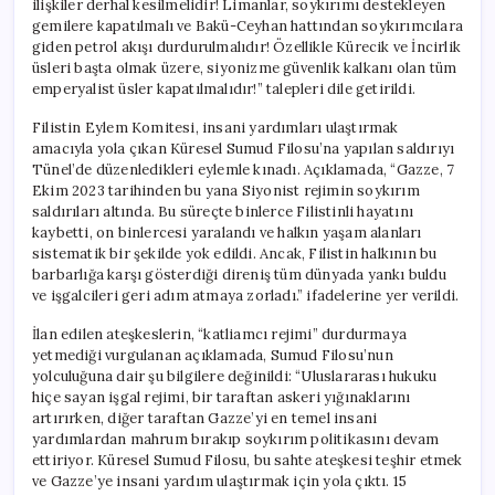
ilişkiler derhal kesilmelidir! Limanlar, soykırımı destekleyen
Üsleri
gemilere kapatılmalı ve Bakü-Ceyhan hattından soykırımcılara
Kapatılmalıdır”
giden petrol akışı durdurulmalıdır! Özellikle Kürecik ve İncirlik
için
üsleri başta olmak üzere, siyonizme güvenlik kalkanı olan tüm
emperyalist üsler kapatılmalıdır!” talepleri dile getirildi.
Filistin Eylem Komitesi, insani yardımları ulaştırmak
amacıyla yola çıkan Küresel Sumud Filosu’na yapılan saldırıyı
Tünel’de düzenledikleri eylemle kınadı. Açıklamada, “Gazze, 7
Ekim 2023 tarihinden bu yana Siyonist rejimin soykırım
saldırıları altında. Bu süreçte binlerce Filistinli hayatını
kaybetti, on binlercesi yaralandı ve halkın yaşam alanları
sistematik bir şekilde yok edildi. Ancak, Filistin halkının bu
barbarlığa karşı gösterdiği direniş tüm dünyada yankı buldu
ve işgalcileri geri adım atmaya zorladı.” ifadelerine yer verildi.
İlan edilen ateşkeslerin, “katliamcı rejimi” durdurmaya
yetmediği vurgulanan açıklamada, Sumud Filosu’nun
yolculuğuna dair şu bilgilere değinildi: “Uluslararası hukuku
hiçe sayan işgal rejimi, bir taraftan askeri yığınaklarını
artırırken, diğer taraftan Gazze’yi en temel insani
yardımlardan mahrum bırakıp soykırım politikasını devam
ettiriyor. Küresel Sumud Filosu, bu sahte ateşkesi teşhir etmek
ve Gazze’ye insani yardım ulaştırmak için yola çıktı. 15