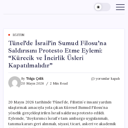
Skip
to
content
EĞITIM
Tünel’de İsrail’in Sumud Filosu’na
Saldırısını Protesto Etme Eylemi:
“Kürecik ve İncirlik Üsleri
Kapatılmalıdır”
Tünel’de
By
Tolga Çelik
yorumlar kapalı
İsrail’in
20 Mayıs 2026
2 Min Read
Sumud
Filosu’na
Saldırısını
20 Mayıs 2026 tarihinde Tünel’de, Filistin’e insani yardım
Protesto
ulaştırmak amacıyla yola çıkan Küresel Sumud Filosu’na
Etme
Eylemi:
yönelik gerçekleştirilen İsrail saldırısı protesto edildi.
“Kürecik
Eylemde, “Soykırımcı İsrail’e tam ambargo uygulanmalı,
ve
tanıma kararı geri alınmalı, siyasi, ticari, askeri ve akademik
İncirlik