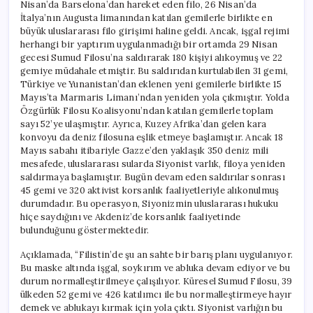
Nisan’da Barselona’dan hareket eden filo, 26 Nisan’da
İtalya’nın Augusta limanından katılan gemilerle birlikte en
büyük uluslararası filo girişimi haline geldi. Ancak, işgal rejimi
herhangi bir yaptırım uygulanmadığı bir ortamda 29 Nisan
gecesi Sumud Filosu’na saldırarak 180 kişiyi alıkoymuş ve 22
gemiye müdahale etmiştir. Bu saldırıdan kurtulabilen 31 gemi,
Türkiye ve Yunanistan’dan eklenen yeni gemilerle birlikte 15
Mayıs’ta Marmaris Limanı’ndan yeniden yola çıkmıştır. Yolda
Özgürlük Filosu Koalisyonu’ndan katılan gemilerle toplam
sayı 52’ye ulaşmıştır. Ayrıca, Kuzey Afrika’dan gelen kara
konvoyu da deniz filosuna eşlik etmeye başlamıştır. Ancak 18
Mayıs sabahı itibariyle Gazze’den yaklaşık 350 deniz mili
mesafede, uluslararası sularda Siyonist varlık, filoya yeniden
saldırmaya başlamıştır. Bugün devam eden saldırılar sonrası
45 gemi ve 320 aktivist korsanlık faaliyetleriyle alıkonulmuş
durumdadır. Bu operasyon, Siyonizmin uluslararası hukuku
hiçe saydığını ve Akdeniz’de korsanlık faaliyetinde
bulunduğunu göstermektedir.
Açıklamada, “Filistin’de şu an sahte bir barış planı uygulanıyor.
Bu maske altında işgal, soykırım ve abluka devam ediyor ve bu
durum normalleştirilmeye çalışılıyor. Küresel Sumud Filosu, 39
ülkeden 52 gemi ve 426 katılımcı ile bu normalleştirmeye hayır
demek ve ablukayı kırmak için yola çıktı. Siyonist varlığın bu