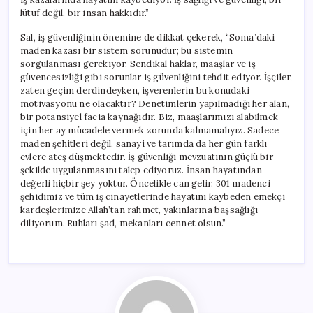
lütuf değil, bir insan hakkıdır.”
Sal, iş güvenliğinin önemine de dikkat çekerek, “Soma’daki
maden kazası bir sistem sorunudur; bu sistemin
sorgulanması gerekiyor. Sendikal haklar, maaşlar ve iş
güvencesizliği gibi sorunlar iş güvenliğini tehdit ediyor. İşçiler,
zaten geçim derdindeyken, işverenlerin bu konudaki
motivasyonu ne olacaktır? Denetimlerin yapılmadığı her alan,
bir potansiyel facia kaynağıdır. Biz, maaşlarımızı alabilmek
için her ay mücadele vermek zorunda kalmamalıyız. Sadece
maden şehitleri değil, sanayi ve tarımda da her gün farklı
evlere ateş düşmektedir. İş güvenliği mevzuatının güçlü bir
şekilde uygulanmasını talep ediyoruz. İnsan hayatından
değerli hiçbir şey yoktur. Öncelikle can gelir. 301 madenci
şehidimiz ve tüm iş cinayetlerinde hayatını kaybeden emekçi
kardeşlerimize Allah’tan rahmet, yakınlarına başsağlığı
diliyorum. Ruhları şad, mekanları cennet olsun.”