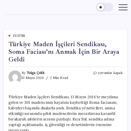
Skip
to
content
EĞITIM
Türkiye Maden İşçileri Sendikası,
Soma Faciası’nı Anmak İçin Bir Araya
Geldi
Türkiye
By
Tolga Çelik
yorumlar kapalı
Maden
13 Mayıs 2026
2 Min Read
İşçileri
Sendikası,
Soma
Türkiye Maden İşçileri Sendikası, 13 Mayıs 2014’te meydana
Faciası’nı
gelen ve 301 madencinin hayatını kaybettiği Soma faciasını,
Anmak
İçin
kabirleri başında dualarla andı. Sendika yöneticileri, anma
Bir
etkinliği sırasında şehit madencilerin mezarlarına karanfil
Araya
bırakarak ailelerin acısını paylaştı. Rıza Sal, sendika adına
Geldi
yaptığı açıklamada, iş güvenliği ve denetimlerin önemine
için
vurgu yaptı.