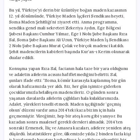
Bu yıl, Türkiye’yi derin bir üzüntüye boğan maden kazasının
12. yıl dönümünde, Türkiye Maden İşçileri Sendikası heyeti,
Soma Maden Şehitliği’ni ziyaret etti. Anma programına,
sendika genel mali sekreteri Zekeriya Aydın, Ege Bölgesi
Şubesi Başkanı Cumhur Yılmaz, Ege 1 Nolu Şube Başkanı Rıza
Sal, Soma Şube Başkanı Ali Uzun, Türkiye Maden İş Sendikası
2 Nolu Şube Başkanı Murat Çolak ve birçok madenci katıldı.
Şehit madencilerin kabirleri başında Kur’an-ı Kerim okunarak
dualar edildi.
Konuşma yapan Rıza Sal, facianın hala taze bir yara olduğunu
ve adaletin ailelerin acısını hafifletmediğini belirtti. Sal,
şunları ifade etti: “Soma, kömür karasıyla kaplanmış bir gün
olarak hafızamızda yer aldı. Biz, her gün işimize giderken
çocuklarımızla helalleşen madencileriz. O günden sonra
yaşanan davalarda ailelerin çığlıkları hala kulaklarımızda.
Adalet, yürekleri teselli etmedi. Maden işçiliğinde ‘geçmiş
olsun’ düzeni vardır ama 2014’teki kaza bizim için hala
geçmemiştir. Yüreğimiz, hep bir ateş koru gibi yanıyor. Bu
kazadan sonra maalesef gerekli dersleri almadık. 2014’ten
sonraki Ermenek, İliç ve Amasra kazaları, ailelere yeniden ateş
düşürdü. İstatistiklere göre, ülkemizde yılda 2 binden fazla kişi
iş kazalarında hayatını kaybediyor. İş sağlığı ve güvenliği, bir