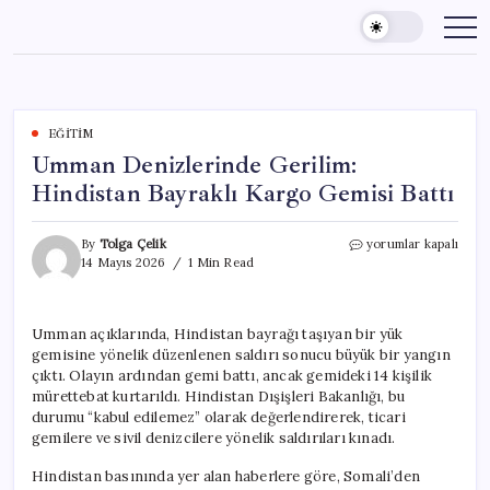
Skip
to
content
EĞITIM
Umman Denizlerinde Gerilim:
Hindistan Bayraklı Kargo Gemisi Battı
Umman
By
Tolga Çelik
yorumlar kapalı
Denizlerinde
14 Mayıs 2026
1 Min Read
Gerilim:
Hindistan
Bayraklı
Umman açıklarında, Hindistan bayrağı taşıyan bir yük
Kargo
gemisine yönelik düzenlenen saldırı sonucu büyük bir yangın
Gemisi
Battı
çıktı. Olayın ardından gemi battı, ancak gemideki 14 kişilik
için
mürettebat kurtarıldı. Hindistan Dışişleri Bakanlığı, bu
durumu “kabul edilemez” olarak değerlendirerek, ticari
gemilere ve sivil denizcilere yönelik saldırıları kınadı.
Hindistan basınında yer alan haberlere göre, Somali’den