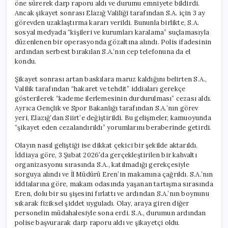
öne sürerek darp raporu aldı ve durumu emniyete bildirdi.
Ancak şikayet sonrası Elazığ Valiliği tarafından S.A. için 3 ay
görevden uzaklaştırma kararı verildi. Bununla birlikte, S.A.
sosyal medyada “kişileri ve kurumları karalama” suçlamasıyla
düzenlenen bir operasyonda gözaltına alındı. Polis ifadesinin
ardından serbest bırakılan S.A.’nın cep telefonuna da el
kondu.
Şikayet sonrası artan baskılara maruz kaldığını belirten S.A.,
Valilik tarafından “hakaret ve tehdit” iddiaları gerekçe
gösterilerek “kademe ilerlemesinin durdurulması” cezası aldı.
Ayrıca Gençlik ve Spor Bakanlığı tarafından S.A.’nın görev
yeri, Elazığ’dan Siirt’e değiştirildi. Bu gelişmeler, kamuoyunda
“şikayet eden cezalandırıldı” yorumlarını beraberinde getirdi.
Olayın nasıl geliştiği ise dikkat çekici bir şekilde aktarıldı.
İddiaya göre, 3 Şubat 2026’da gerçekleştirilen bir kahvaltı
organizasyonu sırasında S.A., katılmadığı gerekçesiyle
sorguya alındı ve İl Müdürü Eren’in makamına çağrıldı. S.A.’nın
iddialarına göre, makam odasında yaşanan tartışma sırasında
Eren, dolu bir su şişesini fırlattı ve ardından S.A.’nın boynunu
sıkarak fiziksel şiddet uyguladı. Olay, araya giren diğer
personelin müdahalesiyle sona erdi. S.A., durumun ardından
polise başvurarak darp raporu aldı ve şikayetçi oldu.