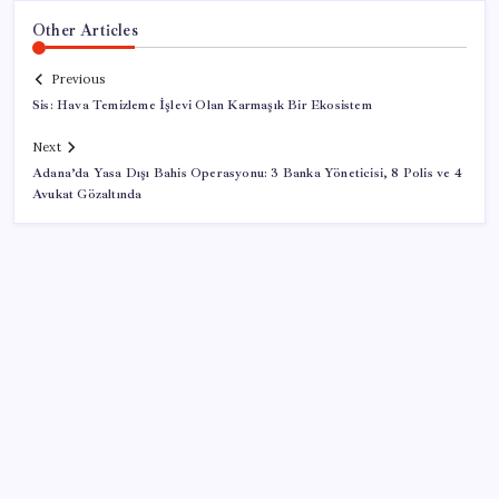
Other Articles
Previous
Sis: Hava Temizleme İşlevi Olan Karmaşık Bir Ekosistem
Next
Adana’da Yasa Dışı Bahis Operasyonu: 3 Banka Yöneticisi, 8 Polis ve 4
Avukat Gözaltında
SON YAZILAR
Telif baskısı sonuç verdi: Suno şarkılarına dijital imza