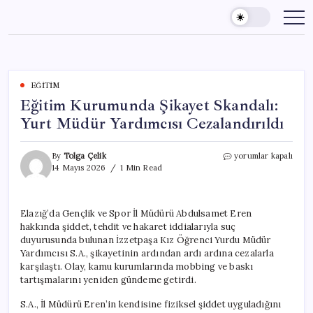
Skip
to
content
EĞITIM
Eğitim Kurumunda Şikayet Skandalı:
Yurt Müdür Yardımcısı Cezalandırıldı
Eğitim
By
Tolga Çelik
yorumlar kapalı
Kurumunda
14 Mayıs 2026
1 Min Read
Şikayet
Skandalı:
Yurt
Elazığ’da Gençlik ve Spor İl Müdürü Abdulsamet Eren
Müdür
hakkında şiddet, tehdit ve hakaret iddialarıyla suç
Yardımcısı
Cezalandırıldı
duyurusunda bulunan İzzetpaşa Kız Öğrenci Yurdu Müdür
için
Yardımcısı S.A., şikayetinin ardından ardı ardına cezalarla
karşılaştı. Olay, kamu kurumlarında mobbing ve baskı
tartışmalarını yeniden gündeme getirdi.
S.A., İl Müdürü Eren’in kendisine fiziksel şiddet uyguladığını