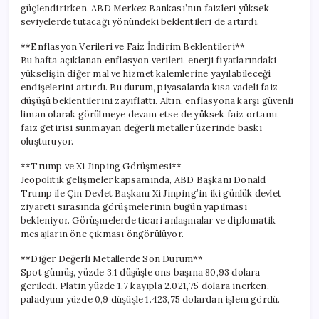
güçlendirirken, ABD Merkez Bankası’nın faizleri yüksek
seviyelerde tutacağı yönündeki beklentileri de artırdı.
**Enflasyon Verileri ve Faiz İndirim Beklentileri**
Bu hafta açıklanan enflasyon verileri, enerji fiyatlarındaki
yükselişin diğer mal ve hizmet kalemlerine yayılabileceği
endişelerini artırdı. Bu durum, piyasalarda kısa vadeli faiz
düşüşü beklentilerini zayıflattı. Altın, enflasyona karşı güvenli
liman olarak görülmeye devam etse de yüksek faiz ortamı,
faiz getirisi sunmayan değerli metaller üzerinde baskı
oluşturuyor.
**Trump ve Xi Jinping Görüşmesi**
Jeopolitik gelişmeler kapsamında, ABD Başkanı Donald
Trump ile Çin Devlet Başkanı Xi Jinping’in iki günlük devlet
ziyareti sırasında görüşmelerinin bugün yapılması
bekleniyor. Görüşmelerde ticari anlaşmalar ve diplomatik
mesajların öne çıkması öngörülüyor.
**Diğer Değerli Metallerde Son Durum**
Spot gümüş, yüzde 3,1 düşüşle ons başına 80,93 dolara
geriledi. Platin yüzde 1,7 kayıpla 2.021,75 dolara inerken,
paladyum yüzde 0,9 düşüşle 1.423,75 dolardan işlem gördü.