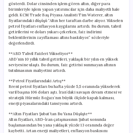
gösterdi. Dolar cinsinden işlem gören altın, diğer para
birimleriyle işlem yapan yatırımcılar için daha maliyetli hale
geldi. KCM Trade Baş Piyasa Analisti Tim Waterer, altın
fiyatlarındaki düşüşü “Altın her taraftan darbe alıyor. Yükselen
petrol fiyatları enflasyon kaygılarını artırdı. Bu durum, tahvil
getirilerini ve doları yukarı çekerken, faiz indirimi
beklentilerinin zayıflaması altını baskılıyor.” sözleriyle
değerlendirdi.
**ABD Tahvil Faizleri Yükseliyor**
ABD’nin 10 yıllık tahvil getirileri, yaklaşık bir yılın en yüksek
seviyesine ulaştı. Bu durum, faiz getirisi sunmayan altının
tutulmasının maliyetini artırdı.
**Petrol Fiyatlarındaki Artış**
Brent petrol fiyatları bu hafta yüzde 5,5 oranında yükselerek
varil başına 106 doları aştı. İran’daki savaşın devam etmesi ve
stratejik Hürmüz Boğazı’nın büyük ölçüde kapalı kalması,
enerji piyasalarındaki tansiyonu artırdı.
**Altın Fiyatları Şubat’tan Bu Yana Düşüşte**
Altın fiyatları, ABD-İran çatışmasının Şubat sonunda
başlamasından bu yana yaklaşık yüzde 13 oranında değer
kaybetti. Artan enerji maliyetleri, enflasyon baskısını