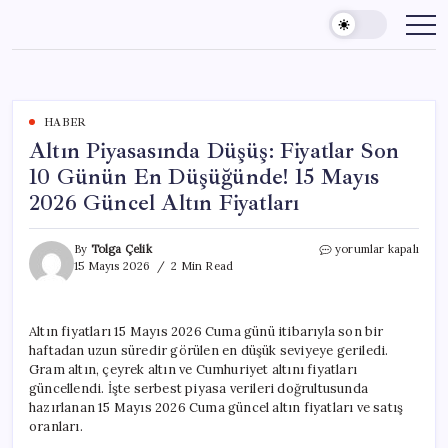
Skip
to
content
HABER
Altın Piyasasında Düşüş: Fiyatlar Son
10 Günün En Düşüğünde! 15 Mayıs
2026 Güncel Altın Fiyatları
Altın
By
Tolga Çelik
yorumlar kapalı
Piyasasında
15 Mayıs 2026
2 Min Read
Düşüş:
Fiyatlar
Son
Altın fiyatları 15 Mayıs 2026 Cuma günü itibarıyla son bir
10
haftadan uzun süredir görülen en düşük seviyeye geriledi.
Günün
En
Gram altın, çeyrek altın ve Cumhuriyet altını fiyatları
Düşüğünde!
güncellendi. İşte serbest piyasa verileri doğrultusunda
15
hazırlanan 15 Mayıs 2026 Cuma güncel altın fiyatları ve satış
Mayıs
oranları.
2026