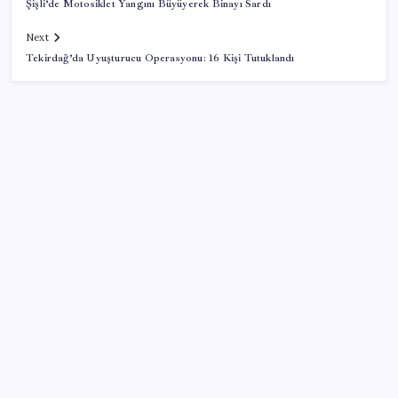
Şişli’de Motosiklet Yangını Büyüyerek Binayı Sardı
Next
Tekirdağ’da Uyuşturucu Operasyonu: 16 Kişi Tutuklandı
SON YAZILAR
İçeride TMO desteği, dışarıda ‘Karadeniz’ krizi fiyatı
artırıyor! Buğdayda rekor karşılık buldu
Telif baskısı sonuç verdi: Suno şarkılarına dijital imza
geliyor
‘Tek çatı altında toplanmalı’ dedi: Akın Gürlek’ten