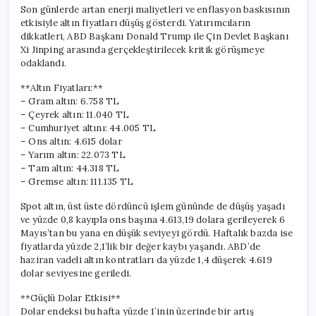
Güncel
Son günlerde artan enerji maliyetleri ve enflasyon baskısının
Altın
etkisiyle altın fiyatları düşüş gösterdi. Yatırımcıların
Fiyatları
dikkatleri, ABD Başkanı Donald Trump ile Çin Devlet Başkanı
için
Xi Jinping arasında gerçekleştirilecek kritik görüşmeye
odaklandı.
**Altın Fiyatları:**
– Gram altın: 6.758 TL
– Çeyrek altın: 11.040 TL
– Cumhuriyet altını: 44.005 TL
– Ons altın: 4.615 dolar
– Yarım altın: 22.073 TL
– Tam altın: 44.318 TL
– Gremse altın: 111.135 TL
Spot altın, üst üste dördüncü işlem gününde de düşüş yaşadı
ve yüzde 0,8 kayıpla ons başına 4.613,19 dolara gerileyerek 6
Mayıs’tan bu yana en düşük seviyeyi gördü. Haftalık bazda ise
fiyatlarda yüzde 2,1’lik bir değer kaybı yaşandı. ABD’de
haziran vadeli altın kontratları da yüzde 1,4 düşerek 4.619
dolar seviyesine geriledi.
**Güçlü Dolar Etkisi**
Dolar endeksi bu hafta yüzde 1’inin üzerinde bir artış