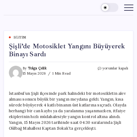
Skip
to
content
EĞITIM
Şişli’de Motosiklet Yangını Büyüyerek
Binayı Sardı
Şişli’de
By
Tolga Çelik
yorumlar kapalı
Motosiklet
15 Mayıs 2026
1 Min Read
Yangını
Büyüyerek
Binayı
İstanbul’un Şişli ilçesinde park halindeki bir motosikletin alev
Sardı
alması sonucu büyük bir yangın meydana geldi. Yangın, kısa
için
sürede büyüyerek 4 katlı binanın üst katlarına sıçradı. Olayda
herhangi bir can kaybı ya da yaralanma yaşanmazken, itfaiye
ekiplerinin hızlı müdahalesiyle yangın kontrol altına alındı.
Yangın, 15 Mayıs 2026 tarihinde saat 04:30 sıralarında Şişli
Gülbağ Mahallesi Kaptan Sokak’ta gerçekleşti.